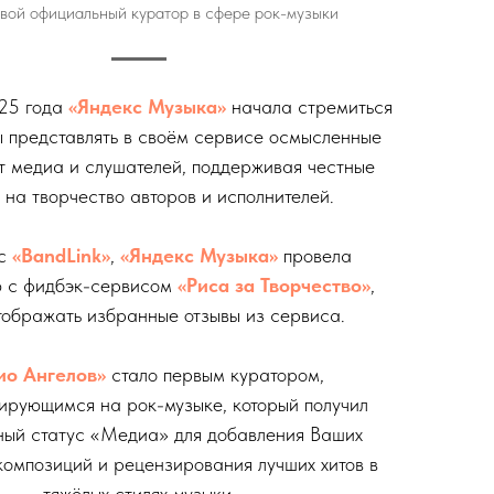
твой официальный куратор в сфере рок-музыки
025 года
«Яндекс Музыка»
начала стремиться
бы представлять в своём сервисе осмысленные
т медиа и слушателей, поддерживая честные
 на творчество авторов и исполнителей.
 с
«BandLink»
,
«Яндекс Музыка»
провела
ю с фидбэк-сервисом
«Риса за Творчество»
,
тображать избранные отзывы из сервиса.
ио Ангелов»
стало первым куратором,
ирующимся на рок-музыке, который получил
ный статус «Медиа» для добавления Ваших
композиций и рецензирования лучших хитов в
тяжёлых стилях музыки.