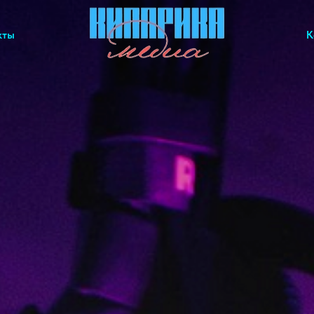
кты
К