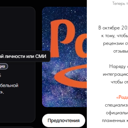
Теперь 
В октябре 2
к тому, что
рецензии о
отзывы
Наряду
интеграци
чтобы о
«Рад
специализ
официаль
пламенных 