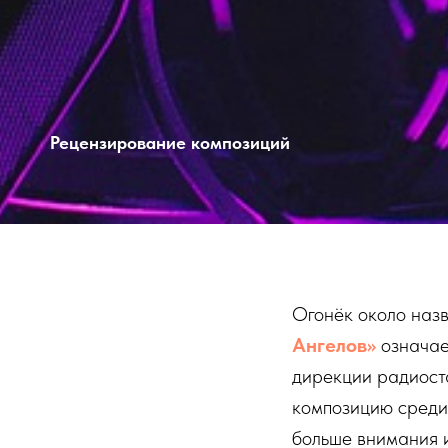
Рецензирование композиций
Огонёк около наз
Ангелов»
означае
дирекции радиост
композицию среди 
больше внимания и