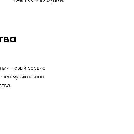
тва
риминговый сервис
елей музыкальной
ства.